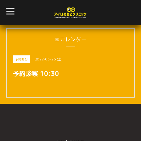
t
o
g
g
l
e
n
📅カレンダー
a
v
i
g
2022-03-26 (土)
予約あり
a
t
i
予約診察 10:30
o
n