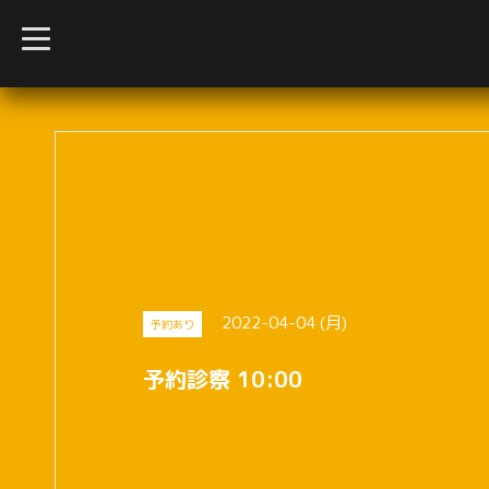
t
o
g
g
l
e
n
a
v
i
g
a
t
i
o
n
2022-04-04 (月)
予約あり
予約診察 10:00