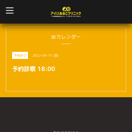
t
o
g
g
l
e
n
📅カレンダー
a
v
i
g
2022-04-15 (金)
予約あり
a
t
i
予約診察 18:00
o
n