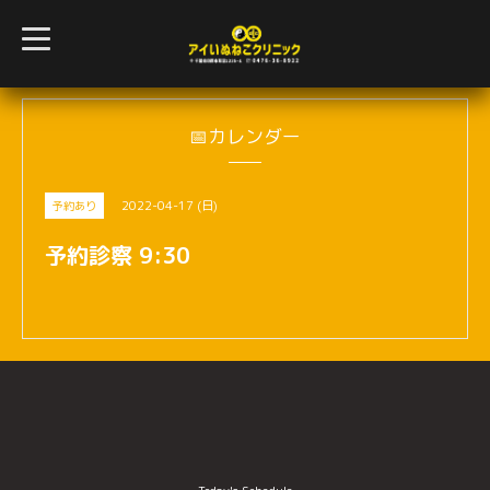
t
o
g
g
l
e
n
📅カレンダー
a
v
i
g
2022-04-17 (日)
予約あり
a
t
i
予約診察 9:30
o
n