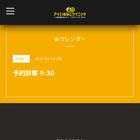
t
o
g
g
l
e
n
📅カレンダー
a
v
i
g
2022-04-18 (月)
予約あり
a
t
i
予約診察 9:30
o
n