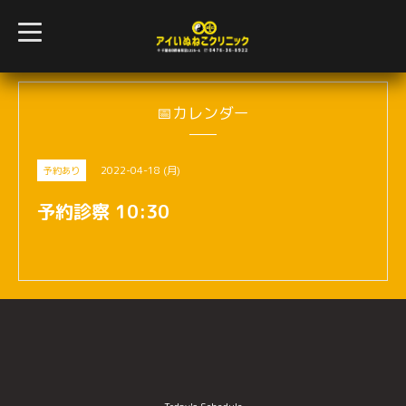
t
o
g
g
l
e
n
📅カレンダー
a
v
i
g
2022-04-18 (月)
予約あり
a
t
i
予約診察 10:30
o
n