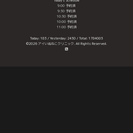
Today's Schedule
9:00 予約済
9:30 予約済
10:30 予約済
10:00 予約済
11:00 予約済
Today:
183
/ Yesterday:
2430
/ Total:
1784003
©2026
アイいぬねこクリニック
. All Rights Reserved.