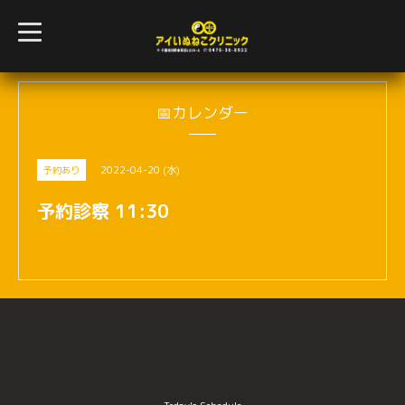
t
o
g
g
l
e
n
📅カレンダー
a
v
i
g
2022-04-20 (水)
予約あり
a
t
i
予約診察 11:30
o
n