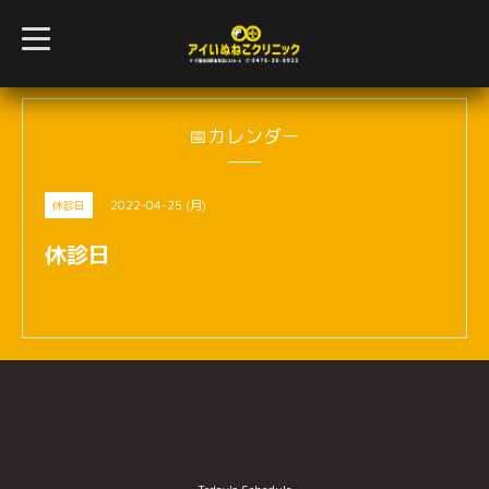
t
o
g
g
l
e
n
📅カレンダー
a
v
i
g
2022-04-25 (月)
休診日
a
t
i
休診日
o
n