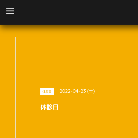
t
o
g
g
l
e
n
a
v
i
g
a
t
i
o
n
2022-04-23 (土)
休診日
休診日