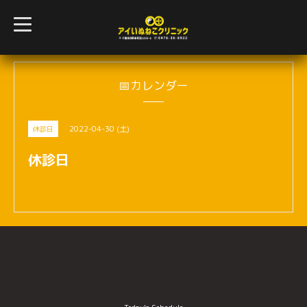
t
o
g
g
l
e
n
📅カレンダー
a
v
i
g
2022-04-30 (土)
休診日
a
t
i
休診日
o
n