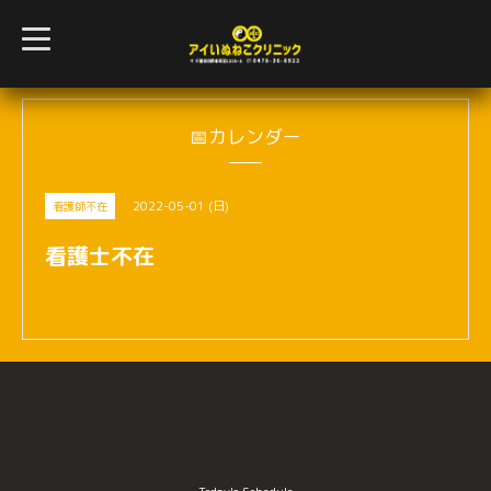
t
o
g
g
l
e
n
📅カレンダー
a
v
i
g
2022-05-01 (日)
看護師不在
a
t
i
看護士不在
o
n