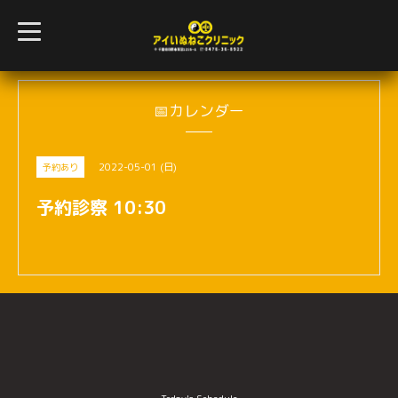
t
o
g
g
l
e
n
📅カレンダー
a
v
i
g
2022-05-01 (日)
予約あり
a
t
i
予約診察 10:30
o
n