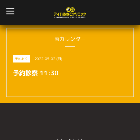
t
o
g
g
l
e
n
📅カレンダー
a
v
i
g
2022-05-02 (月)
予約あり
a
t
i
予約診察 11:30
o
n