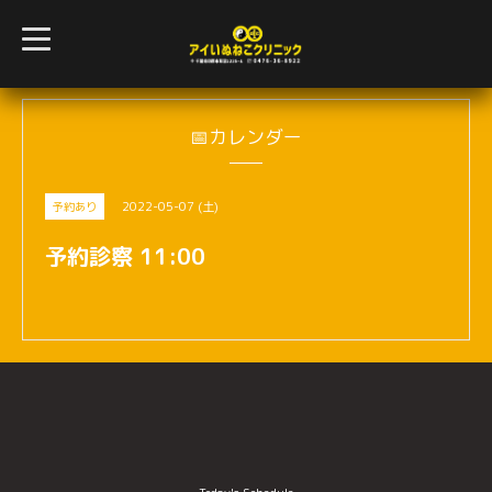
t
o
g
g
l
e
n
📅カレンダー
a
v
i
g
2022-05-07 (土)
予約あり
a
t
i
予約診察 11:00
o
n