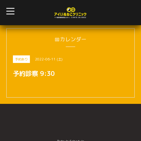
t
o
g
g
l
e
n
📅カレンダー
a
v
i
g
2022-06-11 (土)
予約あり
a
t
i
予約診察 9:30
o
n