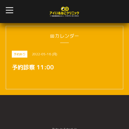
t
o
g
g
l
e
n
📅カレンダー
a
v
i
g
2022-05-16 (月)
予約あり
a
t
i
予約診察 11:00
o
n