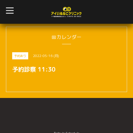
t
o
g
g
l
e
n
📅カレンダー
a
v
i
g
2022-05-16 (月)
予約あり
a
t
i
予約診察 11:30
o
n