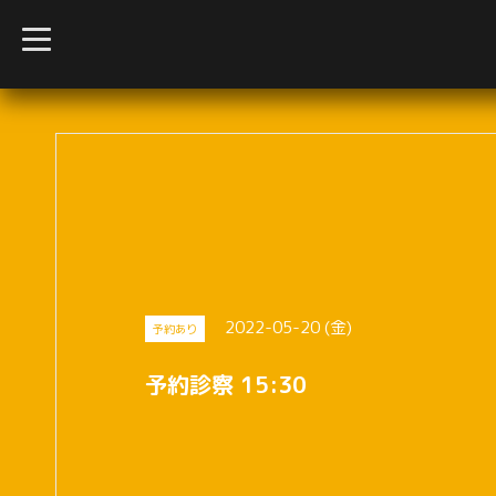
t
o
g
g
l
e
n
a
v
i
g
a
t
i
o
n
2022-05-20 (金)
予約あり
予約診察 15:30