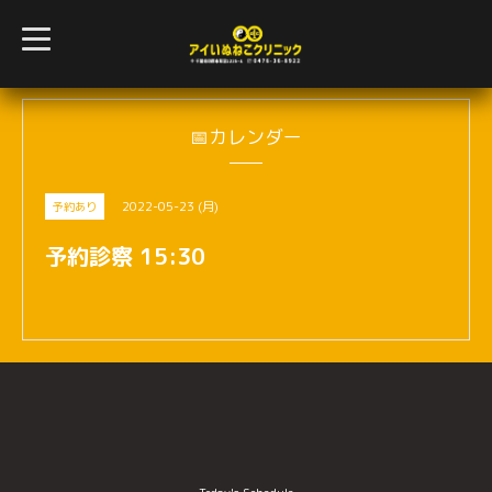
t
o
g
g
l
e
n
📅カレンダー
a
v
i
g
2022-05-23 (月)
予約あり
a
t
i
予約診察 15:30
o
n