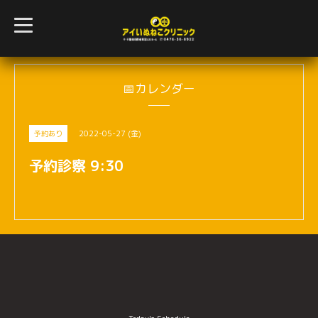
t
o
g
g
l
e
n
📅カレンダー
a
v
i
g
2022-05-27 (金)
予約あり
a
t
i
予約診察 9:30
o
n