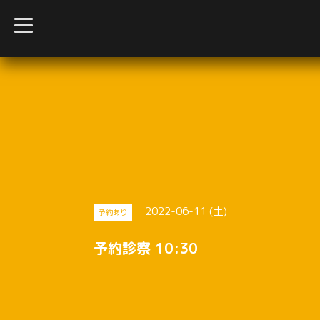
t
o
g
g
l
e
n
a
v
i
g
a
t
i
o
n
2022-06-11 (土)
予約あり
予約診察 10:30