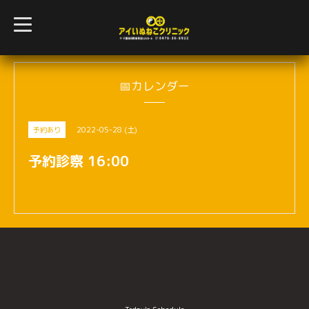
t
o
g
g
l
e
n
📅カレンダー
a
v
i
g
2022-05-28 (土)
予約あり
a
t
i
予約診察 16:00
o
n