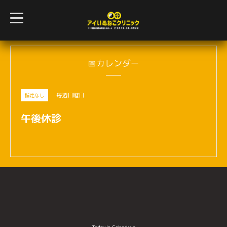
t
o
g
g
l
e
n
📅カレンダー
a
v
i
g
毎週日曜日
指定なし
a
t
i
午後休診
o
n