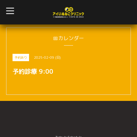
t
o
g
g
l
e
n
📅カレンダー
a
v
i
g
2025-02-09 (日)
予約あり
a
t
i
予約診療 9:00
o
n