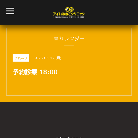
t
o
g
g
l
e
n
📅カレンダー
a
v
i
g
2025-05-12 (月)
予約あり
a
t
i
予約診療 18:00
o
n