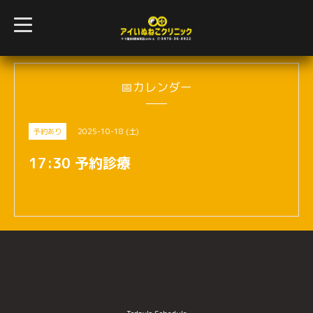
t
o
g
g
l
e
n
📅カレンダー
a
v
i
g
2025-10-18 (土)
予約あり
a
t
i
17:30 予約診療
o
n