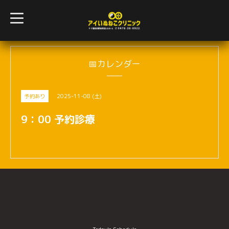
t
o
g
g
l
e
n
📅カレンダー
a
v
i
g
2025-11-08 (土)
予約あり
a
t
i
9：00 予約診療
o
n