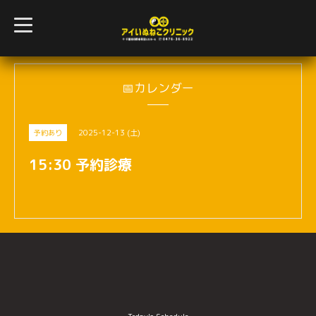
t
o
g
g
l
e
n
📅カレンダー
a
v
i
g
2025-12-13 (土)
予約あり
a
t
i
15:30 予約診療
o
n