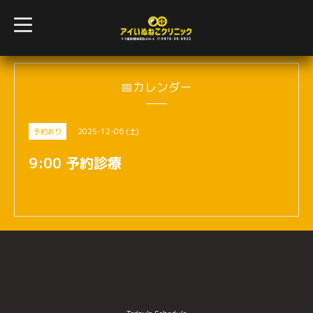
t
o
g
g
l
e
n
📅カレンダー
a
v
i
g
2025-12-06 (土)
予約あり
a
t
i
9:00 予約診療
o
n