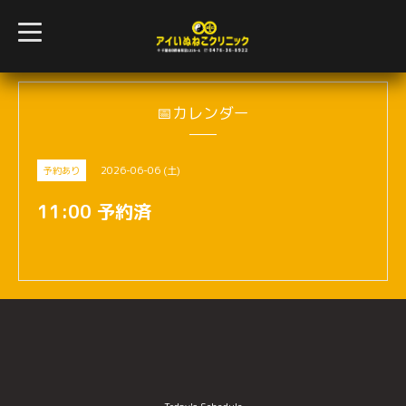
t
o
g
g
l
e
n
📅カレンダー
a
v
i
g
2026-06-06 (土)
予約あり
a
t
i
11:00 予約済
o
n