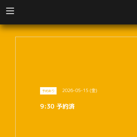
t
o
g
g
l
e
n
a
v
i
g
a
t
i
o
n
2026-05-15 (金)
予約あり
9:30 予約済