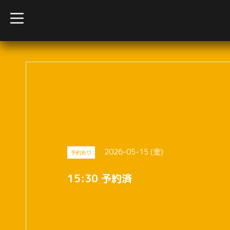
t
o
g
g
l
e
n
a
v
i
g
a
t
i
o
n
2026-05-15 (金)
予約あり
15:30 予約済