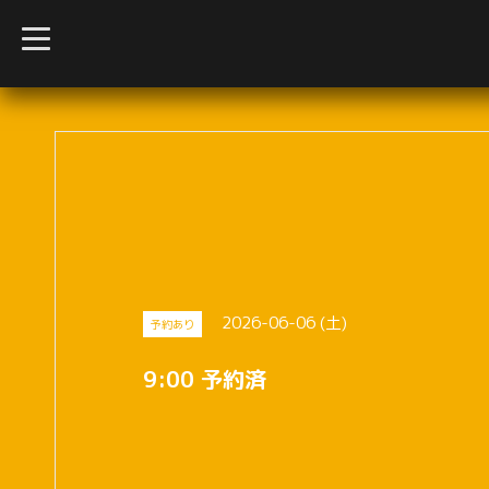
t
o
g
g
l
e
n
a
v
i
g
a
t
i
o
n
2026-06-06 (土)
予約あり
9:00 予約済