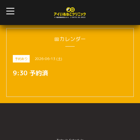
t
o
g
g
l
e
n
📅カレンダー
a
v
i
g
2026-06-13 (土)
予約あり
a
t
i
9:30 予約済
o
n