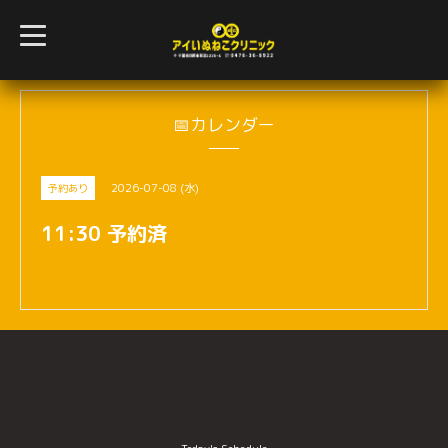
t
o
g
g
l
e
n
📅カレンダー
a
v
i
g
2026-07-08 (水)
予約あり
a
t
i
11:30 予約済
o
n