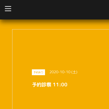
t
o
g
g
l
e
n
a
v
i
g
a
t
i
o
n
2020-10-10 (土)
予約あり
予約診察 11:00