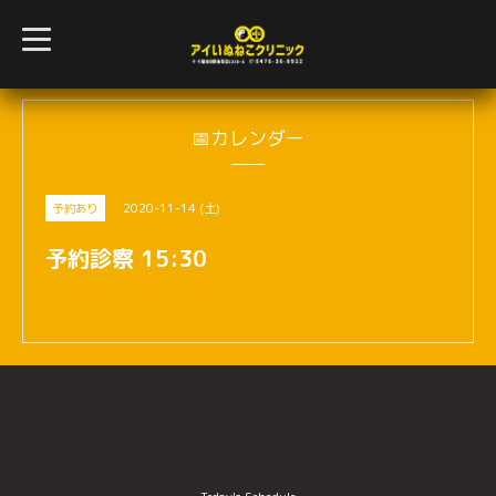
t
o
g
g
l
e
n
📅カレンダー
a
v
i
g
2020-11-14 (土)
予約あり
a
t
i
予約診察 15:30
o
n