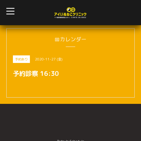
t
o
g
g
l
e
n
📅カレンダー
a
v
i
g
2020-11-27 (金)
予約あり
a
t
i
予約診察 16:30
o
n