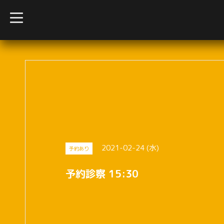
t
o
g
g
l
e
n
a
v
i
g
a
t
i
o
n
2021-02-24 (水)
予約あり
予約診察 15:30