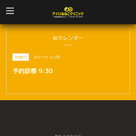
t
o
g
g
l
e
n
📅カレンダー
a
v
i
g
2021-02-22 (月)
予約あり
a
t
i
予約診察 9:30
o
n