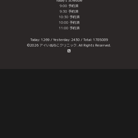
Today's Schedule
9:00 予約済
9:30 予約済
10:30 予約済
10:00 予約済
11:00 予約済
Today:
1269
/ Yesterday:
2430
/ Total:
1785089
©2026
アイいぬねこクリニック
. All Rights Reserved.