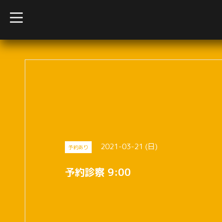
t
o
g
g
l
e
n
a
v
i
g
a
t
i
o
n
2021-03-21 (日)
予約あり
予約診察 9:00