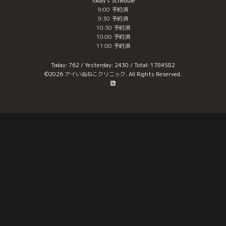
Today's Schedule
9:00 予約済
9:30 予約済
10:30 予約済
10:00 予約済
11:00 予約済
Today:
762
/ Yesterday:
2430
/ Total:
1784582
©2026
アイいぬねこクリニック
. All Rights Reserved.