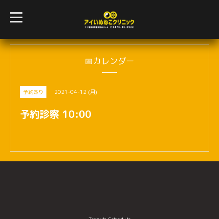
t
o
g
g
l
e
n
📅カレンダー
a
v
i
g
2021-04-12 (月)
予約あり
a
t
i
予約診察 10:00
o
n