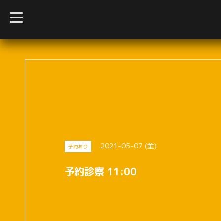
t
o
g
g
l
e
n
a
v
i
g
a
t
i
o
n
2021-05-07 (金)
予約あり
予約診察 11:00