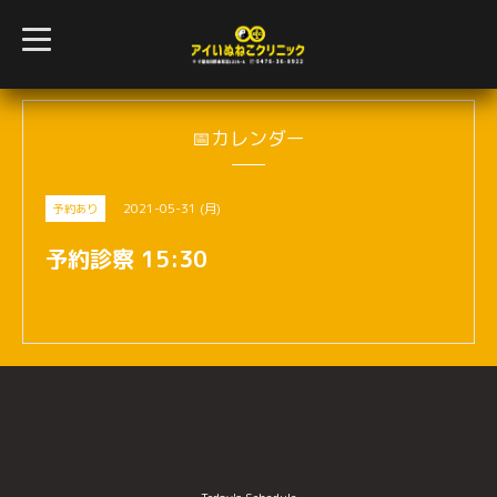
t
o
g
g
l
e
n
📅カレンダー
a
v
i
g
2021-05-31 (月)
予約あり
a
t
i
予約診察 15:30
o
n