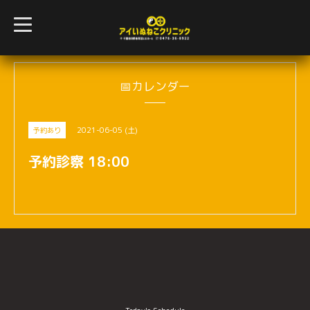
t
o
g
g
l
e
n
📅カレンダー
a
v
i
g
2021-06-05 (土)
予約あり
a
t
i
予約診察 18:00
o
n