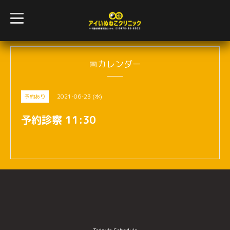
t
o
g
g
l
e
n
📅カレンダー
a
v
i
g
2021-06-23 (水)
予約あり
a
t
i
予約診察 11:30
o
n