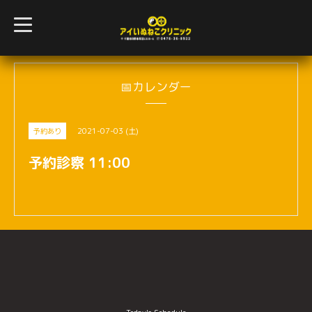
t
o
g
g
l
e
n
📅カレンダー
a
v
i
g
2021-07-03 (土)
予約あり
a
t
i
予約診察 11:00
o
n