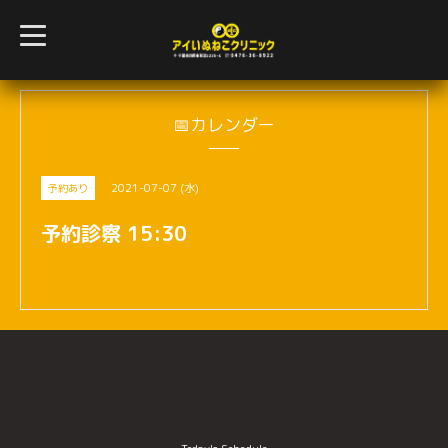
t
o
g
g
l
e
n
📅カレンダー
a
v
i
g
2021-07-07 (水)
予約あり
a
t
i
予約診察 15:30
o
n