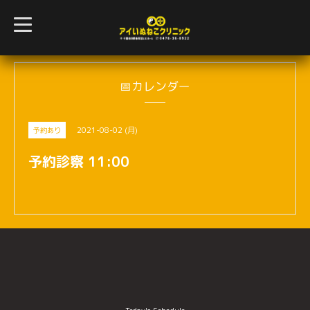
t
o
g
g
l
e
n
📅カレンダー
a
v
i
g
2021-08-02 (月)
予約あり
a
t
i
予約診察 11:00
o
n