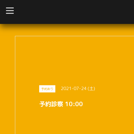
t
o
g
g
l
e
n
a
v
i
g
a
t
i
o
n
2021-07-24 (土)
予約あり
予約診察 10:00